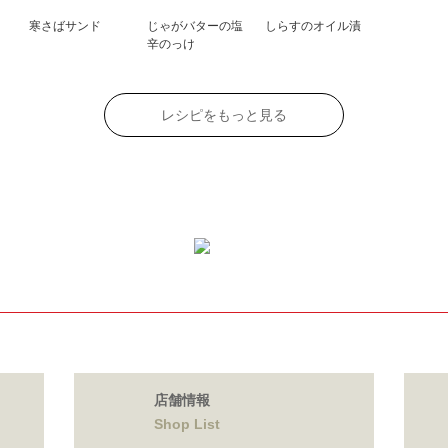
寒さばサンド
じゃがバターの塩
しらすのオイル漬
辛のっけ
レシピをもっと見る
店舗情報
Shop List