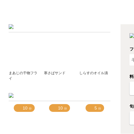
フ
まあじの干物フラ
寒さばサンド
しらすのオイル漬
料
イ
旬
10
10
5
分
分
分